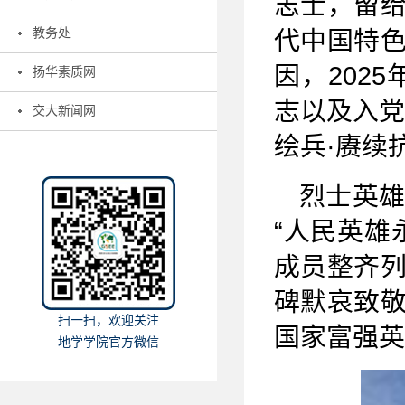
志士，留
教务处
代中国特
因，202
扬华素质网
志以及入党
交大新闻网
绘兵·赓续
烈士英
“人民英雄
成员整齐
碑默哀致
扫一扫，欢迎关注
国家富强英
地学学院官方微信