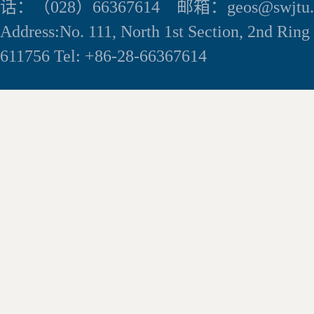
话：（028）66367614 邮箱：geos@swjtu.e
Address:No. 111, North 1st Section, 2nd Rin
611756 Tel: +86-28-66367614