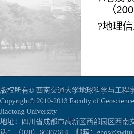
（
200
?
地理信
版权所有© 西南交通大学地球科学与工程
Copyright© 2010-2013 Faculty of Geoscience
Jiaotong University
地址：四川省成都市高新区西部园区西南交
话：（028）66367614 邮箱：geos@swjtu.e