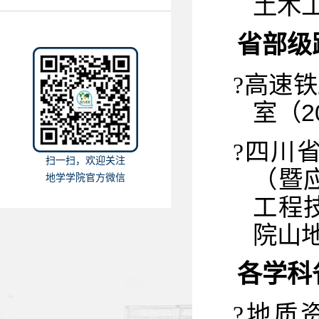
土木
省部级
?
高速铁
室（
2
?
四川
扫一扫，欢迎关注
（暨
地学学院官方微信
工程
院山地
各学科
?
地质