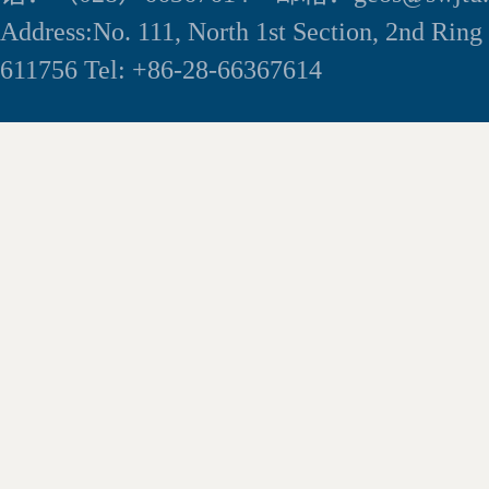
Address:No. 111, North 1st Section, 2nd Rin
611756 Tel: +86-28-66367614