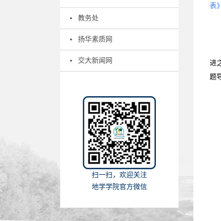
表
教务处
扬华素质网
交大新闻网
进
题
扫一扫，欢迎关注
地学学院官方微信