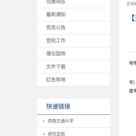
党建动态
您当
最新通知
【
党务公告
党校工作
理论园地
地
文件下载
红色阵地
号
度
快速链接
西南交通大学
研究生院