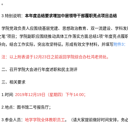
》
。
3.特别说明：
本年度总结要求增加中层领导干部履职亮点项目总结
学院党政负责人应围绕基层党建、思想政治教育、双一流建设、学科发
之笔”项目；学院副职应围绕推动具体工作落实方面总结1项“年度亮点履
导向，结合工作实际，突出攻坚特征。形成有效文字材料，并填写
附件3
注：以上附表请于12月23日之前返回学院综合办杜鸿老师处。
二、召开学院大会进行年度述职和民主测评
三、相关要求
1.时间:
2019年12月19日（星期四）下午14:00；
2.地点：图书馆二号报告厅；
3.参会人员：
地学学院全体教职员工
。（请大家提前做好时间安排，务