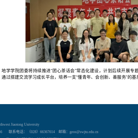
地学学院团委将持续推进“团心茶话会”常态化建设，计划后续开展专
，通过搭建交流学习成长平台，培养一支“懂青年、会创新、善服务”的
。
thwest Jiaotong University
：（028）66367614 邮箱：geos@swjtu.edu.cn