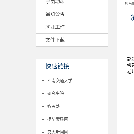
学团动态
您当
通知公告
就业工作
文件下载
部
搭
快速链接
老
西南交通大学
研究生院
教务处
扬华素质网
交大新闻网