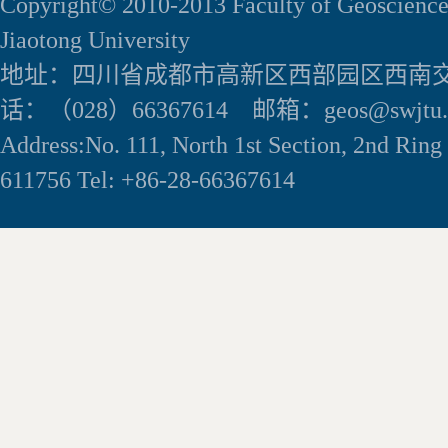
Copyright© 2010-2013 Faculty of Geoscience
Jiaotong University
地址：四川省成都市高新区西部园区西南交
话：（028）66367614 邮箱：geos@swjtu.e
Address:No. 111, North 1st Section, 2nd Rin
611756 Tel: +86-28-66367614