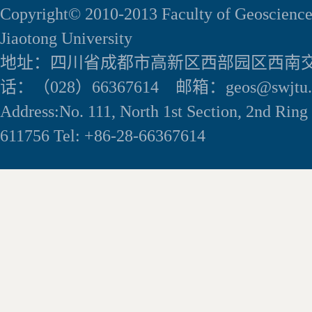
Copyright© 2010-2013 Faculty of Geoscience
Jiaotong University
地址：四川省成都市高新区西部园区西南交
话：（028）66367614 邮箱：geos@swjtu.e
Address:No. 111, North 1st Section, 2nd Rin
611756 Tel: +86-28-66367614