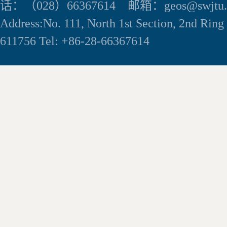
话：（028）66367614 邮箱：geos@swjtu.e
Address:No. 111, North 1st Section, 2nd Rin
611756 Tel: +86-28-66367614